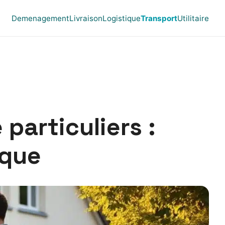
Demenagement
Livraison
Logistique
Transport
Utilitaire
particuliers :
ique