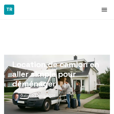
DERNIER ARTICLE PUBLIÉ
Location de camion en
aller simple pour
déménager
Gabriel
•
5 août 2026