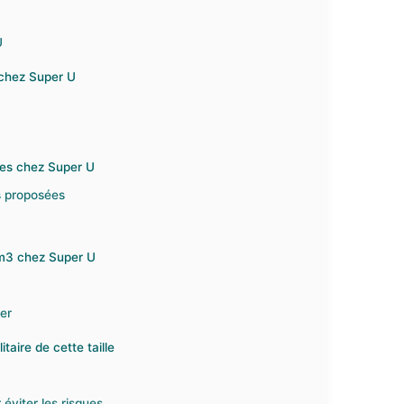
U
 chez Super U
les chez Super U
es proposées
5m3 chez Super U
er
taire de cette taille
viter les risques