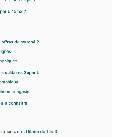
uper U 15m3 ?
offres du marché ?
eignes
raphiques
ns utilitaires Super U
graphique
éphone, magasin
ls à connaître
ation d’un utilitaire de 15m3